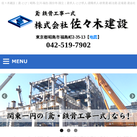
佐々木建設｜鳶-とび｜昭島-立川-福生-国分寺-国立｜鳶求人-とび求人-鳶職求人-鉄骨鳶-鍛冶鳶-足場鳶-鳶会社
｜府中-青梅-八王子市-日野市-東京
東京都
昭島市
福島町2-35-13【
地図
】
042-519-7902